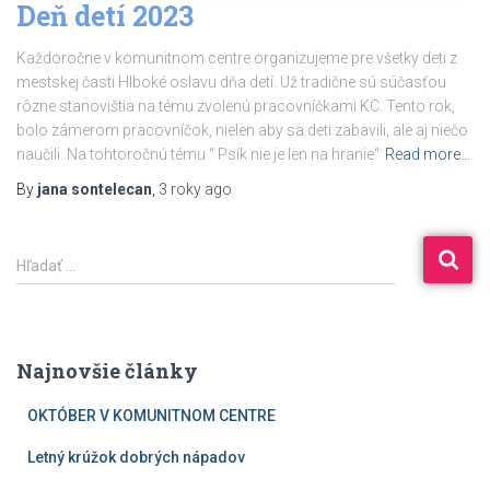
Deň detí 2023
Každoročne v komunitnom centre organizujeme pre všetky deti z
mestskej časti Hlboké oslavu dňa detí. Už tradične sú súčasťou
rôzne stanovištia na tému zvolenú pracovníčkami KC. Tento rok,
bolo zámerom pracovníčok, nielen aby sa deti zabavili, ale aj niečo
naučili. Na tohtoročnú tému “ Psík nie je len na hranie“
Read more…
By
jana sontelecan
,
3 roky
ago
Hľadať …
Najnovšie články
OKTÓBER V KOMUNITNOM CENTRE
Letný krúžok dobrých nápadov