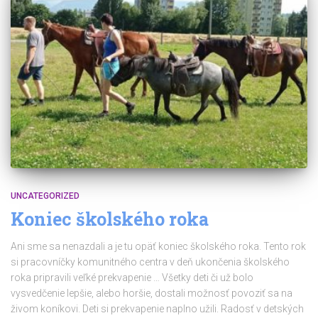
UNCATEGORIZED
Koniec školského roka
Ani sme sa nenazdali a je tu opäť koniec školského roka. Tento rok
si pracovníčky komunitného centra v deň ukončenia školského
roka pripravili veľké prekvapenie … Všetky deti či už bolo
vysvedčenie lepšie, alebo horšie, dostali možnosť povoziť sa na
živom koníkovi. Deti si prekvapenie naplno užili. Radosť v detských