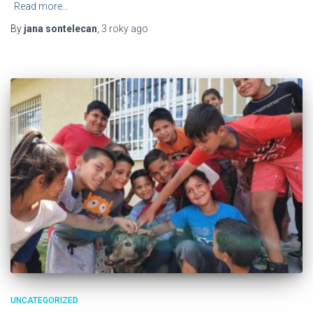
Read more…
By
jana sontelecan
,
3 roky
ago
UNCATEGORIZED