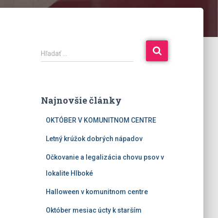
Hľadať …
Najnovšie články
OKTÓBER V KOMUNITNOM CENTRE
Letný krúžok dobrých nápadov
Očkovanie a legalizácia chovu psov v
lokalite Hlboké
Halloween v komunitnom centre
Október mesiac úcty k starším