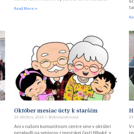
oc
ta
Read More »
Re
Október mesiac úcty k starším
H
23 októbra, 2023
Nekomentované
29
Ani v našom komunitnom centre sme v októbri
V 
nezabudli na seniorov z mestskej časti Hlboké, v
re