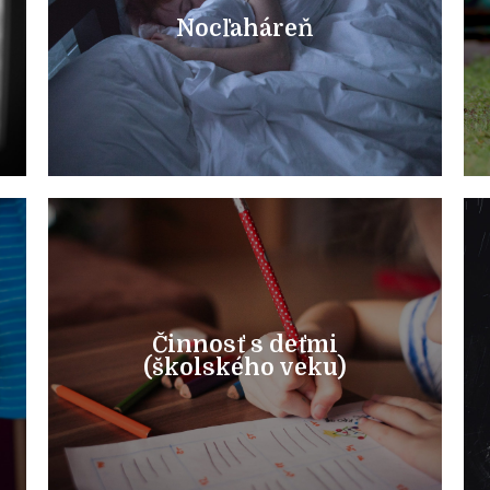
počas noci tým, ktorí to potrebujú.
Nocľaháreň
Poskytujeme teplé a bezpečné ubytovanie
Nocľaháreň
Dozvedieť sa viac
našej vybavenej
Činnosť s deťmi
Doučovanie aj neformálne vzdelávanie v
(školského veku)
vek)
Činnosť s deťmi (školský