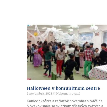
Halloween v komunitnom centre
2 novembra, 2023
Nekomentované
Koniec októbra a začiatok novembra si väčšina
Slovákov spája so sviatkom všetkých svätých a