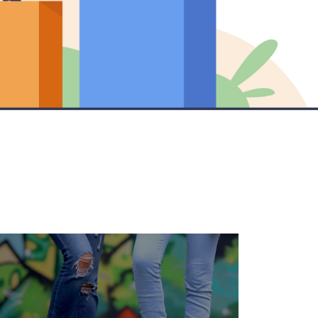
Dozvedieť sa viac
komunity.