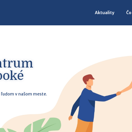
Aktuality
Čo
ntrum
boké
ím ľudom v našom meste.