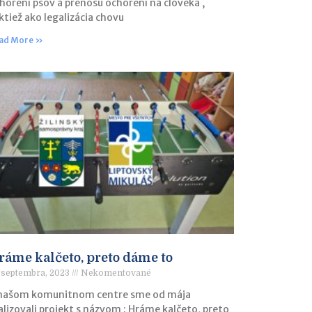
horení psov a prenosu ochorení na človeka ,
ktiež ako legalizácia chovu
ad More »
ráme kalčeto, preto dáme to
 septembra, 2023
Nekomentované
našom komunitnom centre sme od mája
alizovali projekt s názvom : Hráme kalčeto, preto