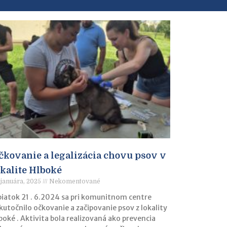
čkovanie a legalizácia chovu psov v
okalite Hlboké
 januára, 2025
Nekomentované
piatok 21 . 6.2024 sa pri komunitnom centre
kutočnilo očkovanie a začipovanie psov z lokality
boké . Aktivita bola realizovaná ako prevencia