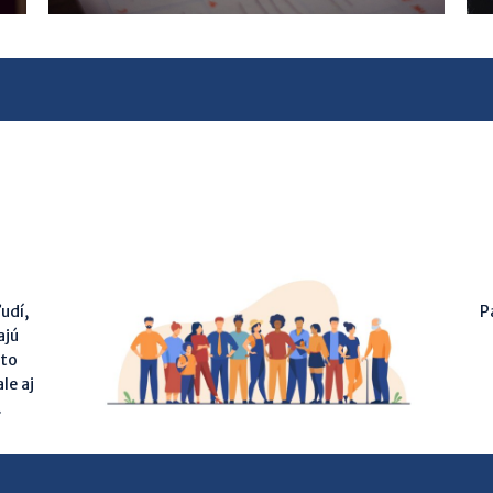
udí,
P
ajú
áto
le aj
.