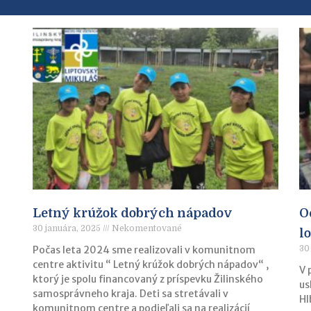
Letný krúžok dobrých nápadov
O
30 januára, 2025
Nekomentované
l
Počas leta 2024 sme realizovali v komunitnom
30
centre aktivitu “ Letný krúžok dobrých nápadov“ ,
V 
ktorý je spolu financovaný z príspevku Žilinského
us
samosprávneho kraja. Deti sa stretávali v
Hl
komunitnom centre a podieľali sa na realizácií