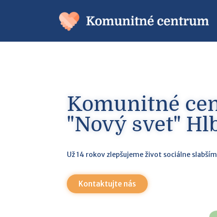
Komunitné ce
"Nový svet" Hl
Už 14 rokov zlepšujeme život sociálne slabš
Kontaktujte nás