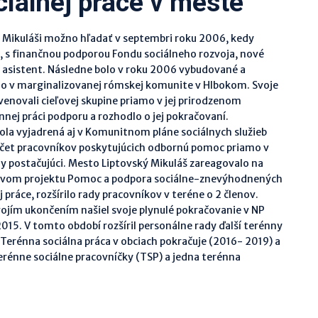
ciálnej práce v meste
Mikuláši možno hľadať v septembri roku 2006, kedy
, s finančnou podporou Fondu sociálneho rozvoja, nové
a asistent. Následne bolo v roku 2006 vybudované a
 v marginalizovanej rómskej komunite v Hlbokom. Svoje
a venovali cieľovej skupine priamo v jej prirodzenom
nej práci podporu a rozhodlo o jej pokračovaní.
bola vyjadrená aj v Komunitnom pláne sociálnych služieb
očet pracovníkov poskytujúcich odbornú pomoc priamo v
y postačujúci. Mesto Liptovský Mikuláš zareagovalo na
tvom projektu Pomoc a podpora sociálne-znevýhodnených
práce, rozšírilo rady pracovníkov v teréne o 2 členov.
svojím ukončením našiel svoje plynulé pokračovanie v NP
015. V tomto období rozšíril personálne rady ďalší terénny
 Terénna sociálna práca v obciach pokračuje (2016- 2019) a
rénne sociálne pracovníčky (TSP) a jedna terénna