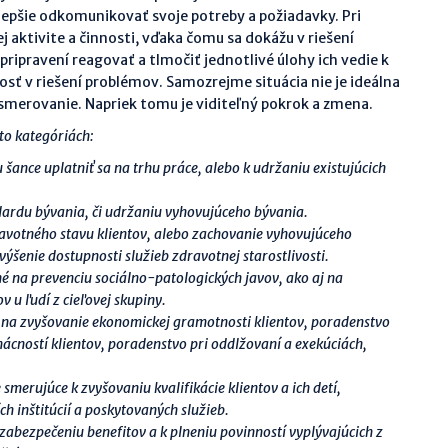
lepšie odkomunikovať svoje potreby a požiadavky. Pri
j aktivite a činnosti, vďaka čomu sa dokážu v riešení
 pripravení reagovať a tlmočiť jednotlivé úlohy ich vedie k
sť v riešení problémov. Samozrejme situácia nie je ideálna
smerovanie. Napriek tomu je viditeľný pokrok a zmena.
hto kategóriách:
šance uplatniť sa na trhu práce, alebo k udržaniu existujúcich
dardu bývania, či udržaniu vyhovujúceho bývania.
ravotného stavu klientov, alebo zachovanie vyhovujúceho
ýšenie dostupnosti služieb zdravotnej starostlivosti.
é na prevenciu sociálno-patologických javov, ako aj na
 u ľudí z cieľovej skupiny.
 na zvyšovanie ekonomickej gramotnosti klientov, poradenstvo
ácností klientov, poradenstvo pri oddlžovaní a exekúciách,
smerujúce k zvyšovaniu kvalifikácie klientov a ich detí,
h inštitúcií a poskytovaných služieb.
zabezpečeniu benefitov a k plneniu povinností vyplývajúcich z