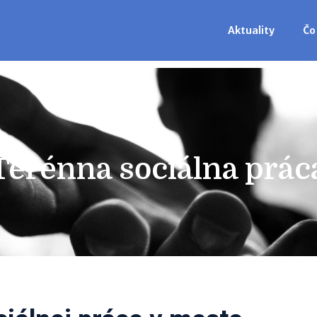
Aktuality
Čo
Terénna sociálna prác