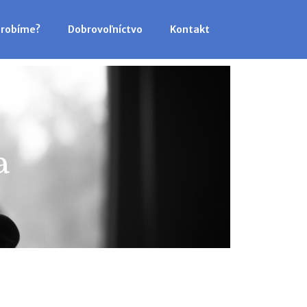
 robíme?
Dobrovoľníctvo
Kontakt
a