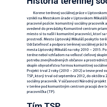
História terénnej so
Korene terénnej sociálnej práce v Liptovskom 
vznikli na Mestskom úrade v Liptovskom Mikuláši
pracovné pozície: komunitný sociálny pracovník 
uvedené do prevádzky Komunitné centrum priamo
miesto si tu našli i komunitní pracovníci, ktorí s
prostredí. Mesto Liptovský Mikuláš poskytlo terén
Udržateľnosť a podpora terénnej sociálnej práci 
mesta Liptovský Mikuláš na roky 2010 – 2015. P
teréne nebol vzhľadom na veľkosť cieľovej skupin
potrebu znevýhodnených občanov a prostredníc
skupín obyvateľstva formou komunitnej sociálnej 
Projekt trval 2 roky (2010 – 2012) a tesne pred 
TSP, ktorý trval od septembra 2012, do októbra 2
sociálny pracovník. V súčasnosti Národný projekt
v teréne pod komunitným centrom pracujú dve te
pracovníčka (TP).
Tím TSP