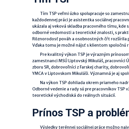
Tím TSP veľmi úzko spolupracuje so zamestn
každodennej práci je asistentka sociálnej pracov
ukázala aj veková skladba pracovného tímu, kde
odborné vedomosti a teoretické znalosti, s pra
Rôznorodosť pováh a osobnostných čŕt rozšírila 
Vďaka tomu je možné nájsť s klientom spoločnú r
Pre kvalitný výkon TSP je výrazným prínosom a
zamestnanci MSÚ Liptovský Mikuláš, pracovníci ÚPS
zboru SR, dobrovoľníci z Farskej charity, dobrovo
YMCA v Liptovskom Mikuláši. Významná je aj spo
Na výkon TSP dohliada okrem priameho nadriad
Odborné vedenie a rady sú pre pracovníkov TSP 
teoretické východiská do reálnych situácií.
Prínos TSP a probl
Výsledky terénnej sociálnej práce možno najvýr