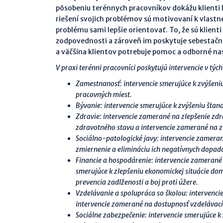
pôsobeniu terénnych pracovníkov dokážu klienti 
riešení svojich problémov sú motivovaní k vlastne
problému sami lepšie orientovať. To, že sú klienti
zodpovednosti a zároveň im poskytuje sebestačno
a väčšina klientov potrebuje pomoc a odborné na
V praxi terénni pracovníci poskytujú intervencie v týc
Zamestnanosť: intervencie smerujúce k zvýšeniu 
pracovných miest.
Bývanie: intervencie smerujúce k zvýšeniu štan
Zdravie: intervencie zamerané na zlepšenie zd
zdravotného stavu a intervencie zamerané na zv
Sociálno-patologické javy: intervencie zameran
zmiernenie a elimináciu ich negatívnych dopadov
Financie a hospodárenie: intervencie zamerané
smerujúce k zlepšeniu ekonomickej situácie dom
prevencia zadlženosti a boj proti úžere.
Vzdelávanie a spolupráca so školou: intervencie 
intervencie zamerané na dostupnosť vzdelávacíc
Sociálne zabezpečenie: intervencie smerujúce k 