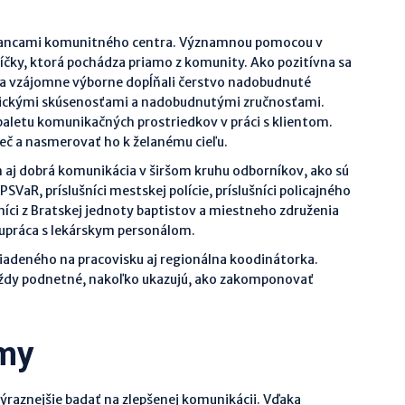
ancami komunitného centra. Významnou pomocou v
níčky, ktorá pochádza priamo z komunity. Ako pozitívna sa
 sa vzájomne výborne dopĺňali čerstvo nadobudnuté
ktickými skúsenosťami a nadobudnutými zručnosťami.
paletu komunikačných prostriedkov v práci s klientom.
eč a nasmerovať ho k želanému cieľu.
j dobrá komunikácia v širšom kruhu odborníkov, ako sú
VaR, príslušníci mestskej polície, príslušníci policajného
ľníci z Bratskej jednoty baptistov a miestneho združenia
lupráca s lekárskym personálom.
eného na pracovisku aj regionálna koodinátorka.
vždy podnetné, nakoľko ukazujú, ako zakomponovať
émy
aznejšie badať na zlepšenej komunikácii. Vďaka