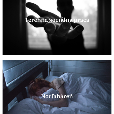
Dozvedieť sa viac
zamestnanosť občanov.
Terénna sociálna práca
Okrem iného sa staráme aj o bezpečie, vzdelanie, či
Terénna sociálna práca
Dozvedieť sa viac
noci tým, ktorí to potrebujú.
Nocľaháreň
Poskytujeme teplé a bezpečné ubytovanie počas
Nocľaháreň